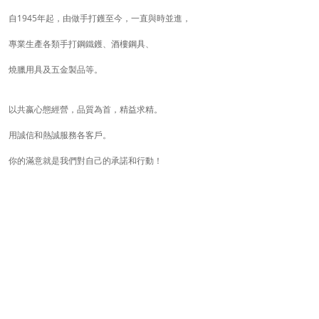
自1945年起，由做手打鑊至今，一直與時並進，
專業生產各類手打鋼鐵鑊、酒樓鋼具、
燒臘用具及五金製品等。
以共嬴心態經營，品質為首，精益求精。
用誠信和熱誠服務各客戶。
你的滿意就是我們對自己的承諾和行動！